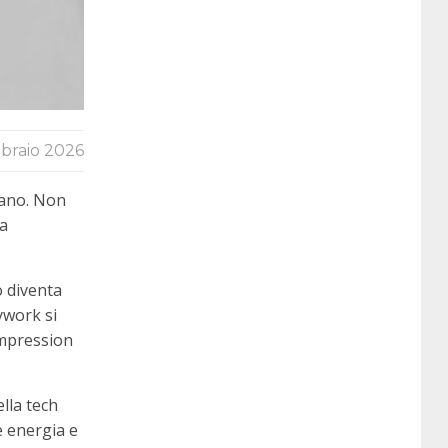
braio 2026
bano. Non
a
o diventa
dywork si
ompression
lla tech
e energia e