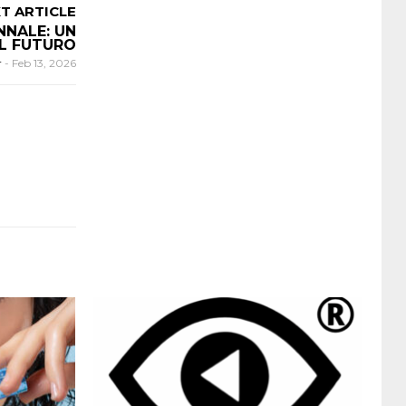
T ARTICLE
NNALE: UN
AL FUTURO
r
-
Feb 13, 2026