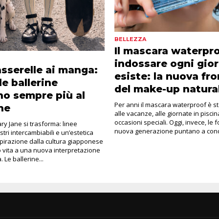
BELLEZZA
Il mascara waterpr
indossare ogni gio
asserelle ai manga:
esiste: la nuova fro
le ballerine
del make-up natura
o sempre più al
Per anni il mascara waterproof è s
ne
alle vacanze, alle giornate in piscin
occasioni speciali. Oggi, invece, le 
ry Jane si trasforma: linee
nuova generazione puntano a conqu
stri intercambiabili e un’estetica
pirazione dalla cultura giapponese
vita a una nuova interpretazione
. Le ballerine...