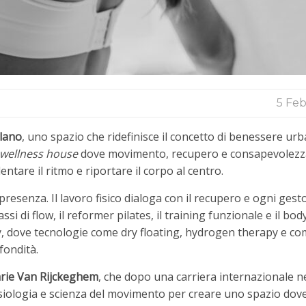
5 Feb
lano
, uno spazio che ridefinisce il concetto di benessere ur
wellness house
dove movimento, recupero e consapevolezz
tare il ritmo e riportare il corpo al centro.
esenza. Il lavoro fisico dialoga con il recupero e ogni gest
assi di flow, il reformer pilates, il training funzionale e il bo
y, dove tecnologie come dry floating, hydrogen therapy e c
fondità.
rie Van Rijckeghem
, che dopo una carriera internazionale ne
isiologia e scienza del movimento per creare uno spazio dov