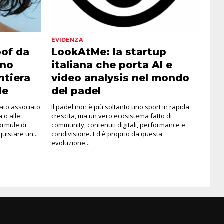
EVIDENZA
oof da
LookAtMe: la startup
rno
italiana che porta AI e
ntiera
video analysis nel mondo
le
del padel
tato associato
Il padel non è più soltanto uno sport in rapida
a o alle
crescita, ma un vero ecosistema fatto di
formule di
community, contenuti digitali, performance e
istare un...
condivisione. Ed è proprio da questa
evoluzione...