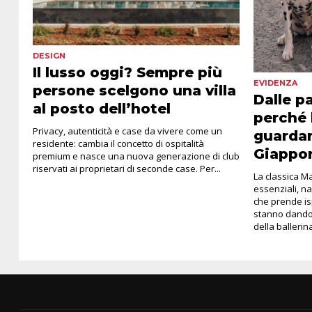
DESIGN
Il lusso oggi? Sempre più
EVIDENZA
persone scelgono una villa
Dalle p
al posto dell’hotel
perché 
Privacy, autenticità e case da vivere come un
guardan
residente: cambia il concetto di ospitalità
Giappo
premium e nasce una nuova generazione di club
riservati ai proprietari di seconde case. Per...
La classica Ma
essenziali, na
che prende is
stanno dando 
della ballerina