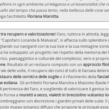
finire in ogni ambiente un’eleganza e un’essenzialità che re
uello del
tempo che passa lento, nella bellezza delle cose se
ega l’architetto
Floriana Marotta
.
o tra recupero e valorizzazione
Il Faro, tuttora in attività, le
a “Capofaro Locanda & Malvasia”, si affaccia sullo splendore
liando sui naviganti con la sua luce e la sua immagine iconi
 ha sviluppato un progetto nel rispetto della memoria del 
orico, paesaggistico e culturale del complesso, vero e propr
one
. Risultato di un restauro compiuto con un
approccio filo
e delle volte, il recupero dei conci di tufo di facciata deterio
stauro delle cornici e delle soglie
e il rifacimento della
faccia
ne eoliana
. Gli architetti Floriana Marotta e Massimo Basile
i pertinenza del Faro, e scegliendo di valorizzare il genius l
ndo forma a
muretti a secco, vialetti in brecciolino vulcanico lo
ombreggiano con discrezione i giardini privati delle suite. Il
iccolo museo botanico diffuso che propone le principali esse