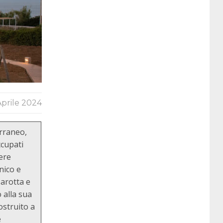
Aprile 2024
erraneo,
ccupati
ere
nico e
Marotta e
 alla sua
ostruito a
e