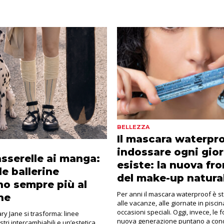
BELLEZZA
Il mascara waterpr
indossare ogni gio
asserelle ai manga:
esiste: la nuova fro
le ballerine
del make-up natura
o sempre più al
Per anni il mascara waterproof è s
ne
alle vacanze, alle giornate in piscin
occasioni speciali. Oggi, invece, le 
ry Jane si trasforma: linee
nuova generazione puntano a conqu
stri intercambiabili e un’estetica