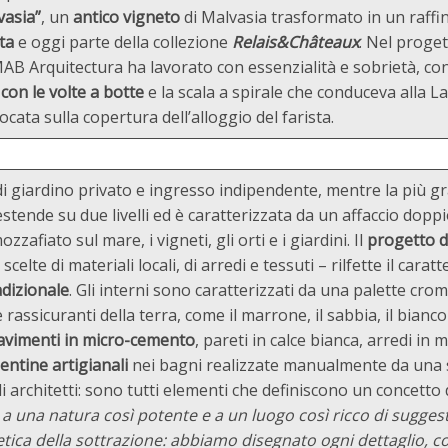
asia”
, un
antico vigneto
di Malvasia trasformato in un raffi
ta
e oggi parte della collezione
Relais&Châteaux
. Nel proget
, MAB Arquitectura ha lavorato con essenzialità e sobrietà, c
i con le volte a botte
e la scala a spirale che conduceva alla L
cata sulla copertura dell’alloggio del farista.
di giardino privato e ingresso indipendente, mentre la più g
estende su due livelli ed è caratterizzata da un affaccio dopp
zafiato sul mare, i vigneti, gli orti e i giardini. Il
progetto d’
scelte di materiali locali, di arredi e tessuti – rilfette il carat
adizionale
. Gli interni sono caratterizzati da una palette cro
 e rassicuranti della terra, come il marrone, il sabbia, il bianco 
avimenti in micro-cemento
, pareti in calce bianca, arredi in
entine artigianali
nei bagni realizzate manualmente da una 
i architetti: sono tutti elementi che definiscono un concetto 
a una natura così potente e a un luogo così ricco di suggesti
ica della sottrazione: abbiamo disegnato ogni dettaglio, 