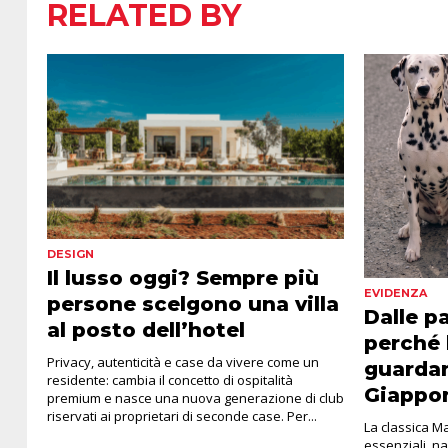
RELATED BY
DESIGN
Il lusso oggi? Sempre più
EVIDENZA
persone scelgono una villa
Dalle p
al posto dell’hotel
perché 
Privacy, autenticità e case da vivere come un
guardan
residente: cambia il concetto di ospitalità
Giappo
premium e nasce una nuova generazione di club
riservati ai proprietari di seconde case. Per...
La classica Ma
essenziali, na