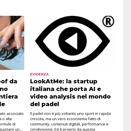
EVIDENZA
oof da
LookAtMe: la startup
rno
italiana che porta AI e
ntiera
video analysis nel mondo
le
del padel
tato associato
Il padel non è più soltanto uno sport in rapida
a o alle
crescita, ma un vero ecosistema fatto di
formule di
community, contenuti digitali, performance e
istare un...
condivisione. Ed è proprio da questa