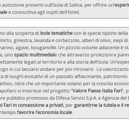
autoctone presenti sull’isola di Salina, per offrire un’
esperi
ale
e conoscitiva agli ospiti dell’hotel.
o alla scoperta di
isole tematiche
con le specie tipiche dell
to, ginestra, lavanda e corbezzolo, alberi di olivo, siepi di 
rosmarino, agave, bouganville. Un piccolo volume adiacente è s
ia, uno
spazio multimedial
e che attraverso proiezioni e panne
rettamente legati al territorio e alla storia dell’isola. Un’espe
ogo in cui lasciarsi andare per poi ritrovarsi. La valorizzazio
a di luoghi evocativi di un passato affascinante, patrimonio 
ettivo, oltre che un importante volano per la crescita econo
Capofaro si inserisce nel progetto “
Valore Paese Italia Fari
”, 
are pubblico promosso da Difesa Servizi S.p.A. e Agenzia de
i Fari in concessione a privati
, per
garantirne la tutela e il 
ontempo
favorire l’economia locale
.