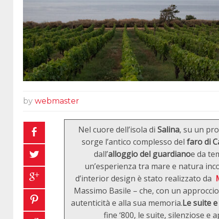
by
webmaster
Nel cuore dell’isola di
Salina
, su un pr
sorge l’antico complesso del
faro di C
dall’
alloggio del guardiano
e da t
un’esperienza tra mare e natura incon
d’interior design è stato realizzato da
Massimo Basile – che, con un approccio f
autenticità e alla sua memoria.
Le suite e
fine ‘800, le suite, silenziose e 