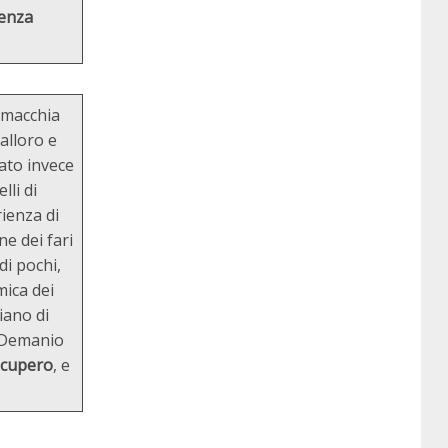
enza
a macchia
alloro e
tato invece
lli di
rienza di
ne dei fari
di pochi,
mica dei
piano di
l Demanio
recupero
, e