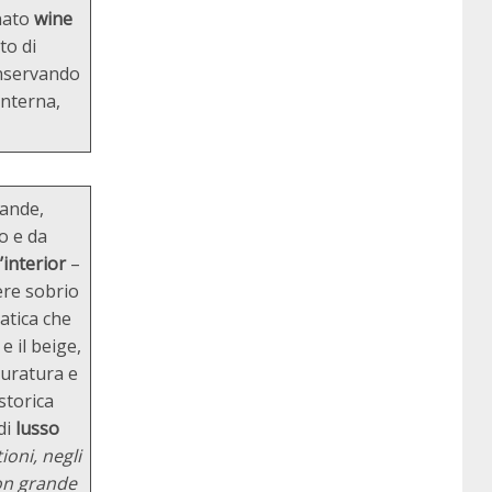
nato
wine
to di
onservando
anterna,
rande,
io e da
interior
–
tere sobrio
matica che
e il beige,
 muratura e
storica
di
lusso
oni, negli
con grande