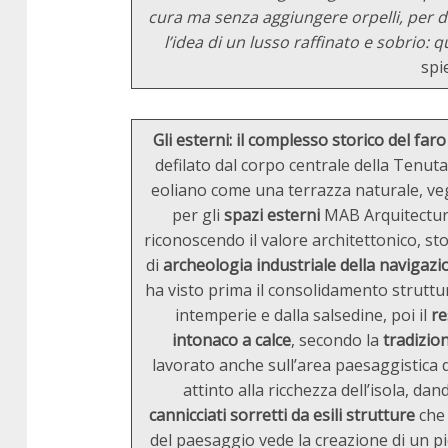
cura ma senza aggiungere orpelli, per de
l’idea di un lusso raffinato e sobrio: q
spi
Gli esterni: il complesso storico del far
defilato dal corpo centrale della Tenut
eoliano come una terrazza naturale, veg
per gli
spazi esterni
MAB Arquitectura
riconoscendo il valore architettonico, st
di
archeologia industriale della navigazi
ha visto prima il consolidamento struttural
intemperie e dalla salsedine, poi il
re
intonaco a calce
, secondo la
tradizio
lavorato anche sull’area paesaggistica d
attinto alla ricchezza dell’isola, da
cannicciati
sorretti da esili strutture
che 
del paesaggio vede la creazione di un p