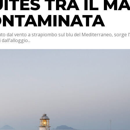
UITES TRA IL M
ONTAMINATA
uto dal vento a strapiombo sul blu del Mediterraneo, sorge l
all’alloggio...