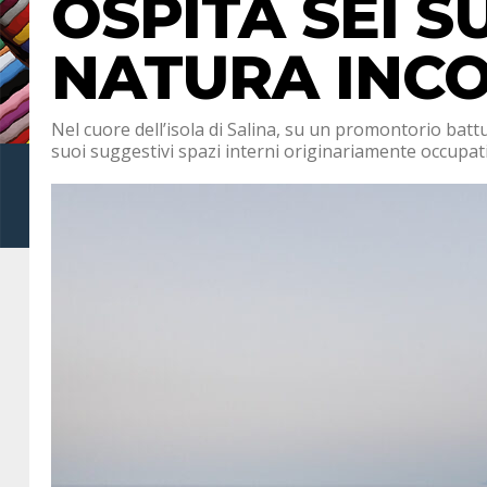
OSPITA SEI S
NATURA INC
Nel cuore dell’isola di Salina, su un promontorio batt
suoi suggestivi spazi interni originariamente occupati d