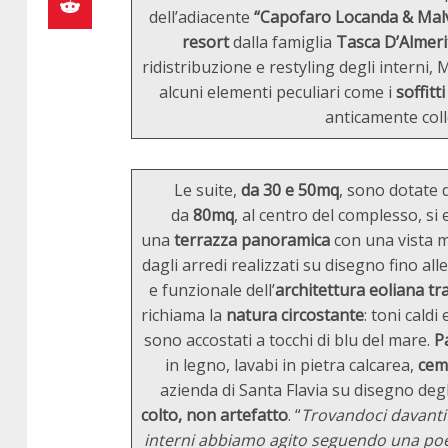
dell’adiacente
“Capofaro Locanda & Malv
resort
dalla famiglia
Tasca D’Almeri
ridistribuzione e restyling degli interni
alcuni elementi peculiari come i
soffitt
anticamente collo
Le suite,
da 30 e 50mq
, sono dotate 
da
80mq
, al centro del complesso, si 
una
terrazza panoramica
con una vista moz
dagli arredi realizzati su disegno fino alle 
e funzionale dell’
architettura eoliana tr
richiama la
natura circostante
: toni caldi
sono accostati a tocchi di blu del mare.
P
in legno, lavabi in pietra calcarea,
cem
azienda di Santa Flavia su disegno degl
colto, non artefatto
. “
Trovandoci davanti 
interni abbiamo agito seguendo una poet