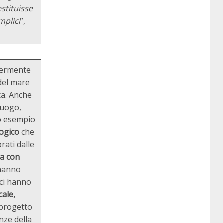
stituisse
mplici
”,
ggermente
 del mare
ca. Anche
luogo,
io esempio
logico
che
rati dalle
ta con
 hanno
oci hanno
cale,
 progetto
nze della