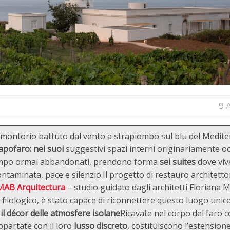
9 
omontorio battuto dal vento a strapiombo sul blu del Medit
apofaro: nei suoi
suggestivi spazi interni originariamente o
empo ormai abbandonati, prendono forma
sei suites
dove viv
taminata, pace e silenzio.Il progetto di restauro architetto
MAB Arquitectura
– studio guidato dagli architetti Floriana 
ilologico, è stato capace di riconnettere questo luogo unico
 il décor delle atmosfere isolane
Ricavate nel corpo del faro c
appartate con il loro
lusso discreto
, costituiscono l’estension