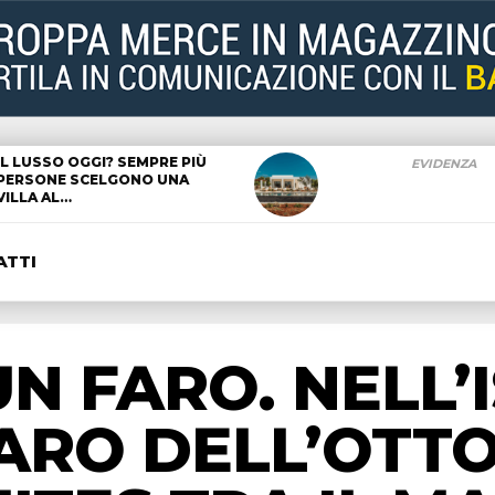
IL LUSSO OGGI? SEMPRE PIÙ
EVIDENZA
PERSONE SCELGONO UNA
VILLA AL…
ATTI
N FARO. NELL’
FARO DELL’OTT